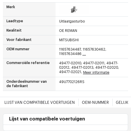
Merk
Uitlaatgasturbo
Laadtype
OE REMAN
Kwaliteit
MITSUBISHI
Voor fabrikant
11657634487, 11657630462,
OEM nummer
11657634486
...
49477-02010, 49477-02011, 49477-
Commerciële referentie
02012, 49477-02013, 49477-02020,
49477-02021,
Meer informatie
49U7702126RS
Onderdeelnummer van
de fabrikant
LIJST VAN COMPATIBELE VOERTUIGEN
OEM-NUMMER
GELIJK
Lijst van compatibele voertuigen