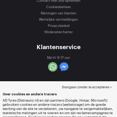
Contact met ons opnemen
Cookiesbeheer
Meningen van klanten
Wettelijke vermeldingen
Privacybeleid
Moderatiecharter
Klantenservice
Ma-Vr 9-17 uur
Doorgaan zonder te accepteren >
Over cookies en andere tracers
AD Tyres (Distriauto.nl) en zijn partners (Google, Hotjar, Microsoft)
gebruiken cookies en andere tracers (webstorage) om de goede
werking van de site te verzekeren, uw navigatie te vergemakkelijken,
statistische metingen uit te voeren en om zijn reclamecampagnes te
personaliseren. Cookies en andere tracers die op uw terminal zijn