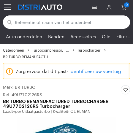
Terug naar categorieën
Auto onderdelen
Banden
Accessoires
Olie
Filters
Categorieën
Turbocompressor, Turbo
Turbocharger
BR TURBO REMANUFACTURE...
Zorg ervoor dat dit past:
identificeer uw voertuig
Merk: BR TURBO
Ref. 49U7702126RS
BR TURBO
REMANUFACTURED TURBOCHARGER
49U7702126RS Turbocharger
Laadtype: Uitlaatgasturbo
Kwaliteit: OE REMAN
|