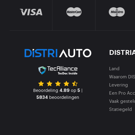
DISTRI
Land
Waarom DI
Levering
Beoordeling
op
|
4.89
5
Een Pro Ac
beoordelingen
5834
Vaak gestel
Statiegeld