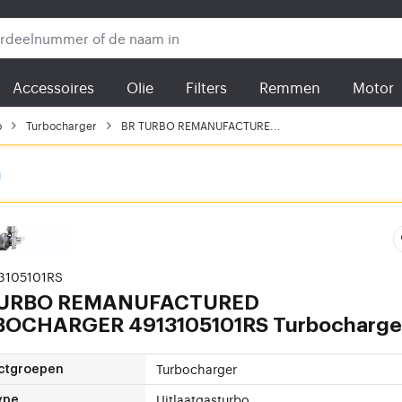
Accessoires
Olie
Filters
Remmen
Motor
o
Turbocharger
BR TURBO REMANUFACTURE...
g
13105101RS
TURBO
REMANUFACTURED
OCHARGER 4913105101RS Turbocharge
Turbocharger
ctgroepen
Uitlaatgasturbo
ype