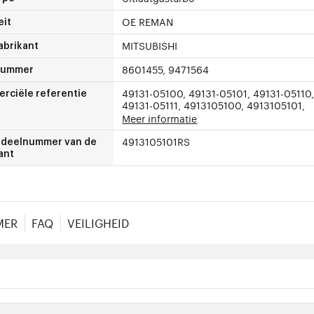
OE REMAN
eit
MITSUBISHI
abrikant
8601455, 9471564
nummer
49131-05100, 49131-05101, 49131-05110
rciële referentie
49131-05111, 4913105100, 4913105101,
Meer informatie
4913105101RS
deelnummer van de
ant
MER
FAQ
VEILIGHEID