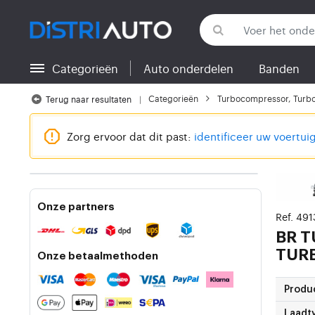
Categorieën
Auto onderdelen
Banden
Terug naar categorieën
Categorieën
Turbocompressor, Turb
Terug naar resultaten
Zorg ervoor dat dit past:
identificeer uw voertui
Onze partners
Ref. 49
BR 
TURB
Onze betaalmethoden
Produ
Laadt