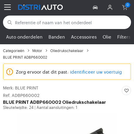
Terug naar categorieën
Auto onderdelen
Banden
Accessoires
Olie
Filters
Categorieën
Motor
Oliedrukschakelaar
BLUE PRINT ADBP660002
Zorg ervoor dat dit past:
identificeer uw voertuig
Merk: BLUE PRINT
Ref. ADBP660002
BLUE PRINT
ADBP660002 Oliedrukschakelaar
Sleutelwijdte: 24
Aantal aansluitingen: 1
|