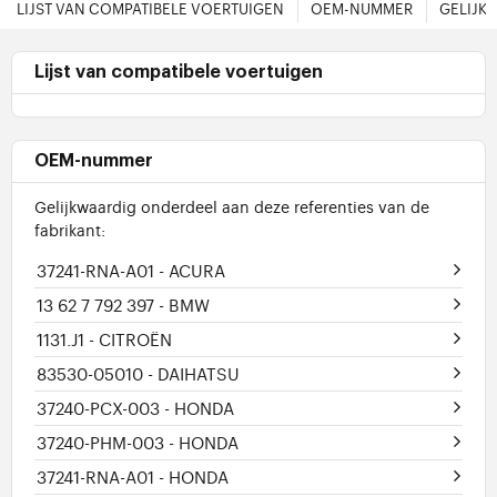
LIJST VAN COMPATIBELE VOERTUIGEN
OEM-NUMMER
GELIJK
Lijst van compatibele voertuigen
OEM-nummer
Gelijkwaardig onderdeel aan deze referenties van de
fabrikant:
37241-RNA-A01
- ACURA
13 62 7 792 397
- BMW
1131.J1
- CITROËN
83530-05010
- DAIHATSU
37240-PCX-003
- HONDA
37240-PHM-003
- HONDA
37241-RNA-A01
- HONDA