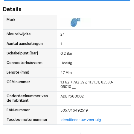
Details
Merk
24
Sleutelwijdte
1
Aantal aansluitingen
0,2 Bar
Schakelpunt [bar]
Hoekig
Connectorhuisvorm
47 Mm
Lengte (mm)
13 62 7 792 397, 1131.J1, 83530-
OEM nummer
05010
...
ADBP660002
Onderdeelnummer van
de fabrikant
5057746492519
EAN-nummer
Identificeer uw voertuig
Tecdoc-motornummer