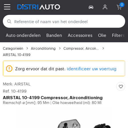
Terug naar categorieën
Auto onderdelen
Banden
Accessoires
Olie
Filters
Categorieën
Airconditioning
Compressor, Airconditi...
AIRSTAL 10-4199
Zorg ervoor dat dit past:
identificeer uw voertuig
Merk: AIRSTAL
Ref. 10-4199
AIRSTAL
10-4199 Compressor, Airconditioning
Riemschijf-ø [mm]: 95 Mm
Olie hoeveelheid (ml): 80 Ml
|