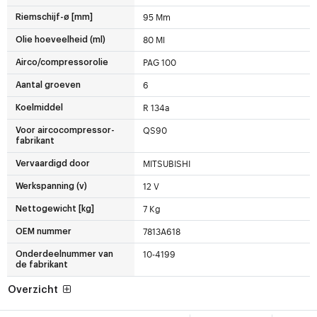
95 Mm
Riemschijf-ø [mm]
80 Ml
Olie hoeveelheid (ml)
PAG 100
Airco/compressorolie
6
Aantal groeven
R 134a
Koelmiddel
QS90
Voor aircocompressor-
fabrikant
MITSUBISHI
Vervaardigd door
12 V
Werkspanning (v)
7 Kg
Nettogewicht [kg]
7813A618
OEM nummer
10-4199
Onderdeelnummer van
de fabrikant
Overzicht