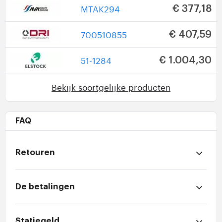
MTAK294
€ 377,18
700510855
€ 407,59
51-1284
€ 1.004,30
Bekijk soortgelijke producten
FAQ
Retouren
De betalingen
Statiegeld