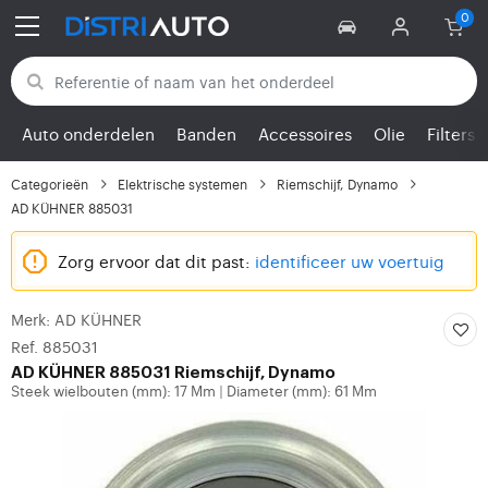
Terug naar categorieën
Auto onderdelen
Banden
Accessoires
Olie
Filters
Categorieën
Elektrische systemen
Riemschijf, Dynamo
AD KÜHNER 885031
Zorg ervoor dat dit past:
identificeer uw voertuig
Merk: AD KÜHNER
Ref. 885031
AD KÜHNER 885031 Riemschijf, Dynamo
Steek wielbouten (mm): 17 Mm
Diameter (mm): 61 Mm
|