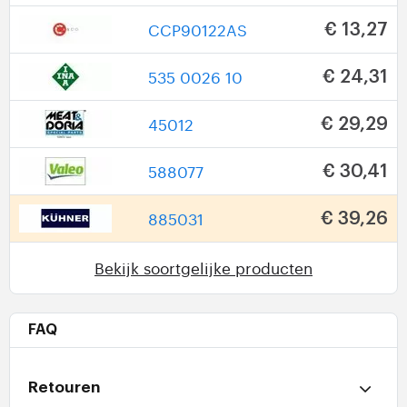
CCP90122AS
€ 13,27
535 0026 10
€ 24,31
45012
€ 29,29
588077
€ 30,41
885031
€ 39,26
Bekijk soortgelijke producten
FAQ
Retouren