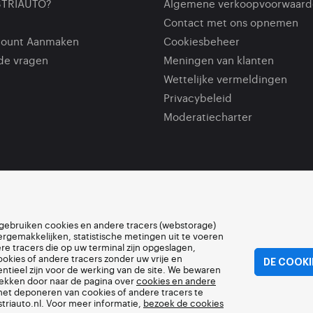
STRIAUTO?
Algemene verkoopvoorwaard
Contact met ons opnemen
count Aanmaken
Cookiesbeheer
de vragen
Meningen van klanten
Wettelijke vermeldingen
Privacybeleid
Moderatiecharter
t) gebruiken cookies en andere tracers (webstorage)
ergemakkelijken, statistische metingen uit te voeren
e tracers die op uw terminal zijn opgeslagen,
kies of andere tracers zonder uw vrije en
DE COOKI
tieel zijn voor de werking van de site. We bewaren
ekken door naar de pagina over
cookies en andere
het deponeren van cookies of andere tracers te
triauto.nl. Voor meer informatie,
bezoek de cookies