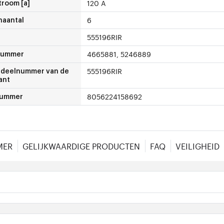
120 A
troom [a]
6
naantal
555196RIR
4665881, 5246889
nummer
555196RIR
deelnummer van de
ant
8056224158692
nummer
MER
GELIJKWAARDIGE PRODUCTEN
FAQ
VEILIGHEID