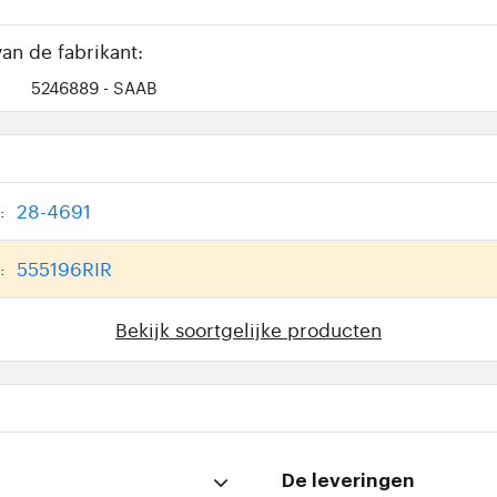
an de fabrikant:
5246889
- SAAB
28-4691
:
555196RIR
:
Bekijk soortgelijke producten
De leveringen