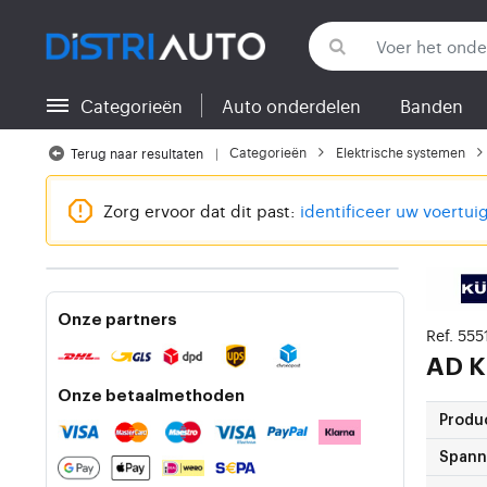
Categorieën
Auto onderdelen
Banden
Terug naar categorieën
Categorieën
Elektrische systemen
Terug naar resultaten
Zorg ervoor dat dit past:
identificeer uw voertui
Onze partners
Ref. 55
AD K
Onze betaalmethoden
Produ
Spanni