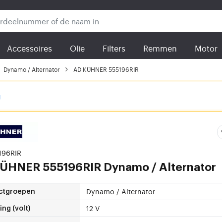
Accessoires
Olie
Filters
Remmen
Motor
Dynamo / Alternator
AD KÜHNER 555196RIR
g
5196RIR
ÜHNER 555196RIR Dynamo / Alternator
Dynamo / Alternator
ctgroepen
12 V
ng (volt)