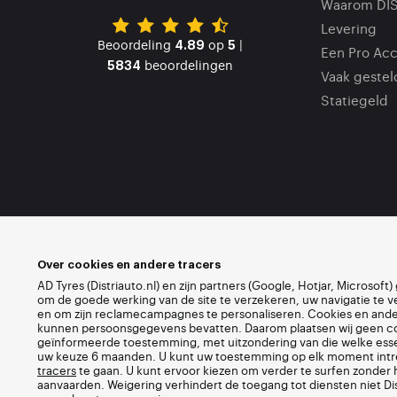
Waarom DI
Levering
Beoordeling
op
|
4.89
5
Een Pro Ac
beoordelingen
5834
Vaak gestel
Statiegeld
Over cookies en andere tracers
AD Tyres (Distriauto.nl) en zijn partners (Google, Hotjar, Microsof
om de goede werking van de site te verzekeren, uw navigatie te v
en om zijn reclamecampagnes te personaliseren. Cookies en ander
kunnen persoonsgegevens bevatten. Daarom plaatsen wij geen coo
geïnformeerde toestemming, met uitzondering van die welke essen
uw keuze 6 maanden. U kunt uw toestemming op elk moment intr
tracers
te gaan. U kunt ervoor kiezen om verder te surfen zonder 
aanvaarden. Weigering verhindert de toegang tot diensten niet Dis