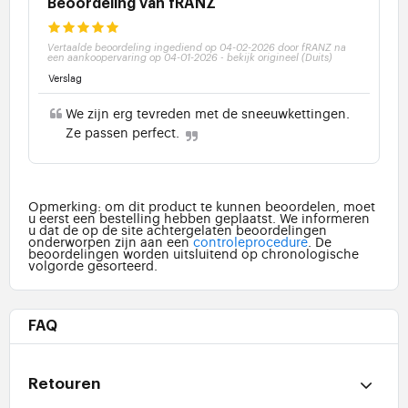
Beoordeling van fRANZ
Vertaalde beoordeling ingediend op 04-02-2026 door fRANZ na
een aankoopervaring op 04-01-2026
-
bekijk origineel (Duits)
Verslag
We zijn erg tevreden met de sneeuwkettingen.
Ze passen perfect.
Opmerking: om dit product te kunnen beoordelen, moet
u eerst een bestelling hebben geplaatst. We informeren
u dat de op de site achtergelaten beoordelingen
onderworpen zijn aan een
controleprocedure
. De
beoordelingen worden uitsluitend op chronologische
volgorde gesorteerd.
FAQ
Retouren