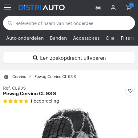
Terug naar categorieën
Auto onderdelen
Banden
Accessoires
Olie
Filters
Een zoekopdracht uitvoeren
Cervino
Pewag Cervino CL 93 S
Ref. CL93S
Pewag Cervino CL 93 S
1 beoordeling